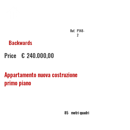
PIAVE
REAL ESTATE
Ref.
P148-
2
Backwards
sale
in
Price
€
240.000,00
Appartamento nuova costruzione
primo piano
Borgo Santa Maria
Appartamento
85
metri quadri