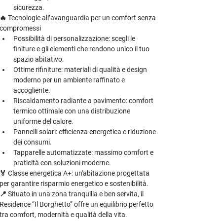
sicurezza.
🔥 
Tecnologie all’avanguardia per un comfort senza 
compromessi
Possibilità di personalizzazione
: scegli le 
finiture e gli elementi che rendono unico il tuo 
spazio abitativo.
Ottime rifiniture
: materiali di qualità e design 
moderno per un ambiente raffinato e 
accogliente.
Riscaldamento radiante a pavimento
: comfort 
termico ottimale con una distribuzione 
uniforme del calore.
Pannelli solari
: efficienza energetica e riduzione 
dei consumi.
Tapparelle automatizzate
: massimo comfort e 
praticità con soluzioni moderne.
🏅 
Classe energetica A+
: un'abitazione progettata 
per garantire risparmio energetico e sostenibilità.
📍 Situato in una zona tranquilla e ben servita, il 
Residence “Il Borghetto”
 offre un equilibrio perfetto 
tra comfort, modernità e qualità della vita.