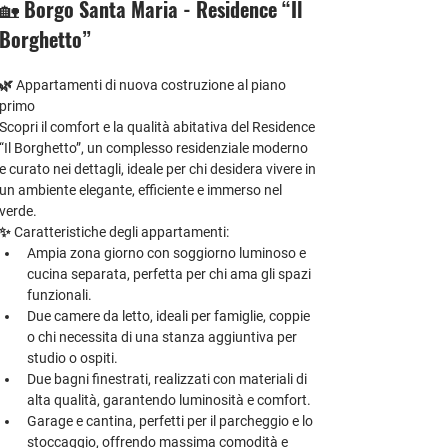
🏡 
Borgo Santa Maria - Residence “Il 
Borghetto”
🌿 
Appartamenti di nuova costruzione al piano 
primo
Scopri il comfort e la qualità abitativa del 
Residence 
“Il Borghetto”
, un complesso residenziale moderno 
e curato nei dettagli, ideale per chi desidera vivere in 
un ambiente elegante, efficiente e immerso nel 
verde.
✨ 
Caratteristiche degli appartamenti:
Ampia zona giorno
 con soggiorno luminoso e 
cucina separata, perfetta per chi ama gli spazi 
funzionali.
Due camere da letto
, ideali per famiglie, coppie 
o chi necessita di una stanza aggiuntiva per 
studio o ospiti.
Due bagni finestrati
, realizzati con materiali di 
alta qualità, garantendo luminosità e comfort.
Garage e cantina
, perfetti per il parcheggio e lo 
stoccaggio, offrendo massima comodità e 