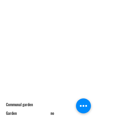
Communal garden
Garden
no
Uncovered parking space
Covered parking space