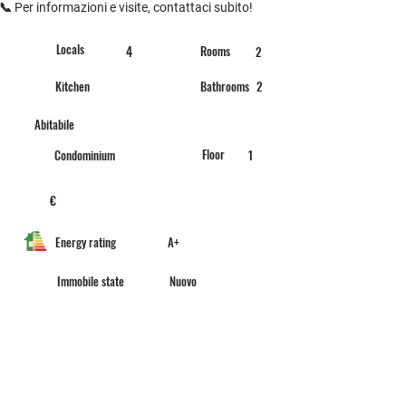
📞 
Per informazioni e visite, contattaci subito!
Locals
4
Rooms
2
Kitchen
Bathrooms
2
Abitabile
Floor
Condominium
1
€
Energy rating
A+
Immobile state
Nuovo