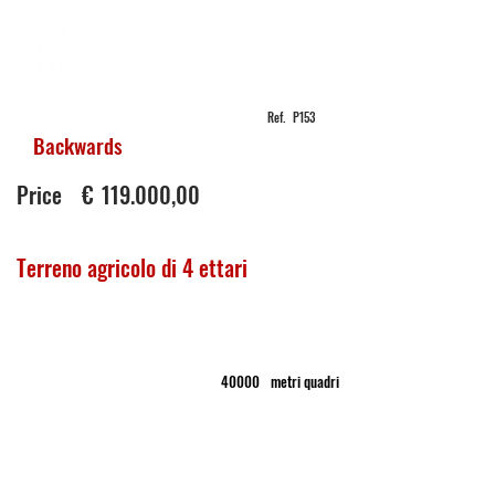
PIAVE
REAL ESTATE
Ref.
P153
Backwards
sale
in
Price
€
119.000,00
Terreno agricolo di 4 ettari
Borgo Bainsizza
Terreno agricolo
40000
metri quadri