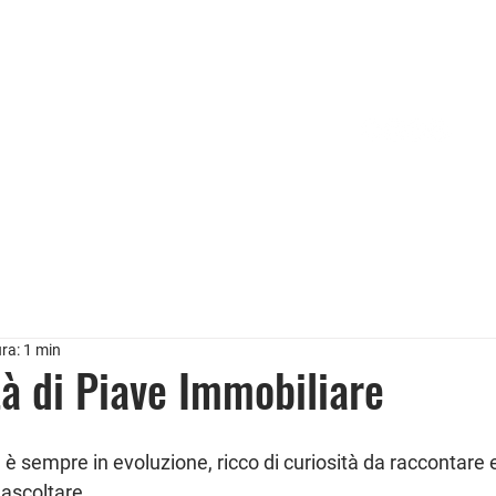
i
Chi siamo
Affidarci un incarico
Curiosità i
ura: 1 min
tà di Piave Immobiliare
è sempre in evoluzione, ricco di curiosità da raccontare e
 ascoltare.