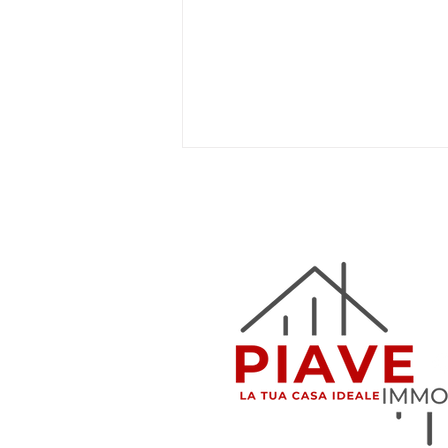
info@piaveimmobi
0773 
Agosto a Latina: mare, natura ed
eventi da non perdere