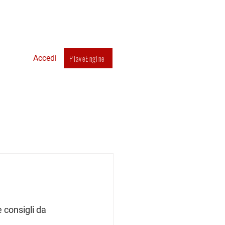
mmobiliari
Contatti
PiaveEngine
Accedi
 consigli da 