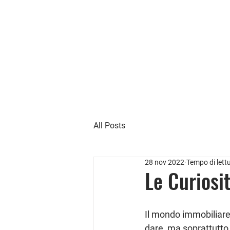
Home
Gli immobil
PIAVE
IMMOBILIARE
All Posts
28 nov 2022
Tempo di lett
Le Curiosi
Il mondo immobiliare 
dare, ma soprattutto