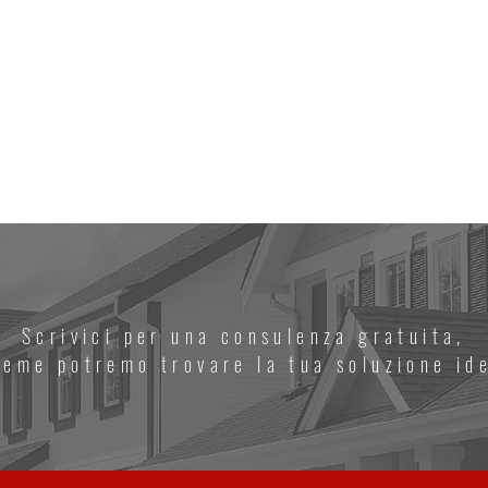
i
Chi siamo
Affidarci un incarico
Curiosità i
Scrivici per una consulenza gratuita,
ieme potremo trovare la tua soluzione id