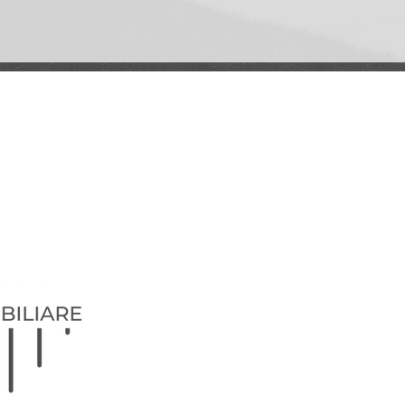
liare.it
40 00 93