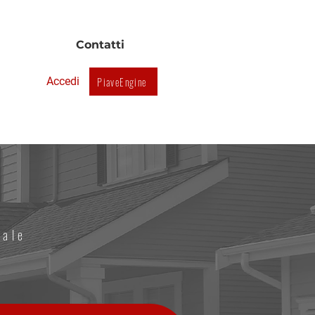
mmobiliari
Contatti
PiaveEngine
Accedi
eale