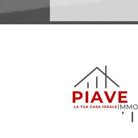
info@piaveimmobi
0773 