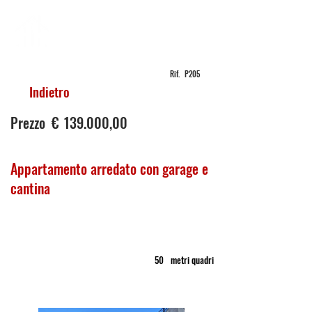
PIAVE
IMMOBILIARE
Rif.
P205
Indietro
vendita
in
Prezzo
€
139.000,00
Appartamento arredato con garage e
cantina
Borgo Piave
Appartamento
50
metri quadri