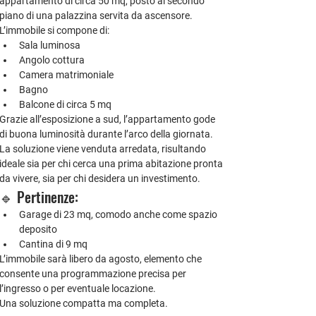
appartamento di circa 50 mq
, posto al 
secondo 
piano di una palazzina servita da ascensore
.
L’immobile si compone di:
Sala luminosa
Angolo cottura
Camera matrimoniale
Bagno
Balcone di circa 5 mq
Grazie all’
esposizione a sud
, l’appartamento gode 
di buona luminosità durante l’arco della giornata.
La soluzione viene venduta 
arredata
, risultando 
ideale sia per chi cerca una prima abitazione pronta 
da vivere, sia per chi desidera un investimento.
🔹 Pertinenze:
Garage di 23 mq
, comodo anche come spazio 
deposito
Cantina di 9 mq
L’immobile sarà 
libero da agosto
, elemento che 
consente una programmazione precisa per 
l’ingresso o per eventuale locazione.
Una soluzione compatta ma completa.