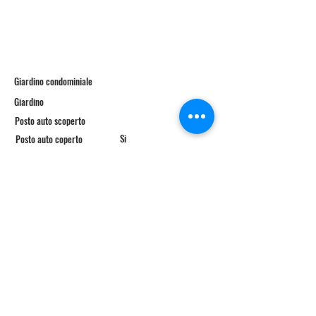
Giardino condominiale
Giardino
Posto auto scoperto
Si
Posto auto coperto
Balconi
2
Garage
Si
Cantina
Si
Terrazzo
Si
Ascensore
Piscina
Zona