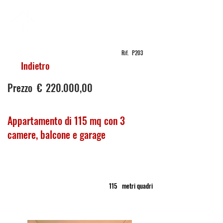
PIAVE
IMMOBILIARE
Rif.
P203
Indietro
vendita
in
Prezzo
€
220.000,00
Appartamento di 115 mq con 3
camere, balcone e garage
Latina
Appartamento
115
metri quadri