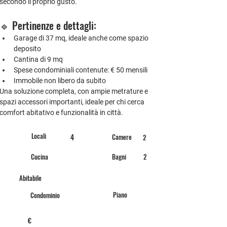
secondo il proprio gusto.
🔹 Pertinenze e dettagli:
Garage di 37 mq
, ideale anche come spazio 
deposito
Cantina di 9 mq
Spese condominiali contenute: 
€ 50 mensili
Immobile non libero da subito
Una soluzione completa, con ampie metrature e 
spazi accessori importanti, ideale per chi cerca 
comfort abitativo e funzionalità in città.
Locali
4
Camere
2
Cucina
Bagni
2
Abitabile
Piano
Condominio
€