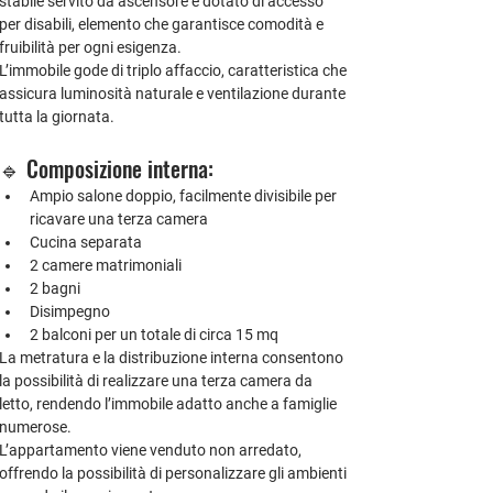
stabile servito da 
ascensore
 e dotato di 
accesso 
per disabili
, elemento che garantisce comodità e 
fruibilità per ogni esigenza.
L’immobile gode di 
triplo affaccio
, caratteristica che 
assicura luminosità naturale e ventilazione durante 
tutta la giornata.
🔹 Composizione interna:
Ampio 
salone doppio
, facilmente divisibile per 
ricavare una terza camera
Cucina separata
2 camere matrimoniali
2 bagni
Disimpegno
2 balconi per un totale di circa 15 mq
La metratura e la distribuzione interna consentono 
la 
possibilità di realizzare una terza camera da 
letto
, rendendo l’immobile adatto anche a famiglie 
numerose.
L’appartamento viene venduto 
non arredato
, 
offrendo la possibilità di personalizzare gli ambienti 