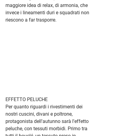
maggiore idea di 
relax, di armonia
, che 
invece i lineamenti duri e squadrati non 
riescono a far trasporre.
EFFETTO PELUCHE
Per quanto riguardi i rivestimenti dei 
nostri cuscini, divani e poltrone, 
protagonista dell'autunno sarà l'effetto 
peluche, con 
tessuti morbidi.
 Primo tra 
tutti il 
bouclé
, un tessuto preso in 